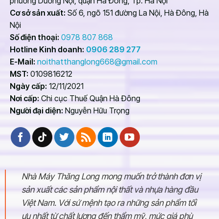
phường Dương Nội, quận Hà Đông, Tp. Hà Nội
Cơ sở sản xuất:
Số 6, ngõ 151 đường La Nội, Hà Đông, Hà
Nội
Số điện thoại:
0978 807 868
Hotline Kinh doanh:
0906 289 277
E-Mail:
noithatthanglong668@gmail.com
MST:
0109816212
Ngày cấp:
12/11/2021
Nơi cấp:
Chi cục Thuế Quận Hà Đông
Người đại diện:
Nguyễn Hữu Trọng
Nhà Máy Thăng Long mong muốn trở thành đơn vị
sản xuất các sản phẩm nội thất và nhựa hàng đầu
Việt Nam. Với sứ mệnh tạo ra những sản phẩm tối
ưu nhất từ chất lượng đến thẩm mỹ, mức giá phù