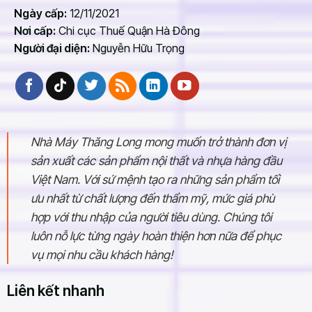
Ngày cấp:
12/11/2021
Nơi cấp:
Chi cục Thuế Quận Hà Đông
Người đại diện:
Nguyễn Hữu Trọng
Bàn nhân viên thường được làm từ gỗ công nghiệp
Gỗ công nghiệp dùng để sản xuất bàn ghế văn phòng có
nhiều loại, chất lượng của từng loại gỗ phụ thuộc vào cốt
gỗ và bề mặt phủ. Thông thường, các đơn vị thường đặt
nhà máy Thăng Long sản xuất với gỗ MFC hoặc MDF phủ
Nhà Máy Thăng Long mong muốn trở thành đơn vị
melamine, sơn PU. Với những loại này, các bạn có thể yêu
sản xuất các sản phẩm nội thất và nhựa hàng đầu
cầu làm màu sắc cho phù hợp.
Việt Nam. Với sứ mệnh tạo ra những sản phẩm tối
ưu nhất từ chất lượng đến thẩm mỹ, mức giá phù
Lý do tại sao nên chọn đặt mua bàn nhân viên
hợp với thu nhập của người tiêu dùng. Chúng tôi
tại nhà máy Thăng Long
luôn nỗ lực từng ngày hoàn thiện hơn nữa để phục
Bàn nhân viên do nhà máy Thăng Long thiết kế góp phần
vụ mọi nhu cầu khách hàng!
mang đến cho không gian căn phòng làm việc thêm sang
trọng và chuyên nghiệp. Cùng tìm hiểu những lý do nên
Liên kết nhanh
chọn nhà máy Thăng Long là đơn vị đồng hành trong thi
công, thiết kế bàn ghế nhân viên.