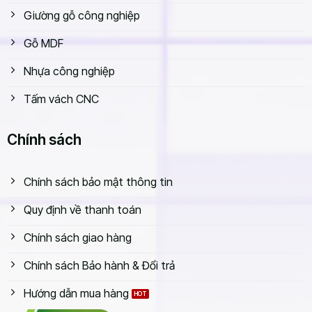
Giường gỗ công nghiệp
Gỗ MDF
Nhựa công nghiệp
Tấm vách CNC
Chính sách
Chính sách bảo mật thông tin
Quy định về thanh toán
Bàn nhân viên có nhiều mẫu mã đẹp
Chính sách giao hàng
Chất liệu gỗ công nghiệp đảm bảo
Chính sách Bảo hành & Đổi trả
Bàn ghế văn phòng do nhà máy Thăng Long sản xuất hầu
hết được làm từ gỗ công nghiệp có phủ một lớp bề mặt
Hướng dẫn mua hàng
chống tác động từ bên ngoài như ẩm ướt, mối mọt. Những