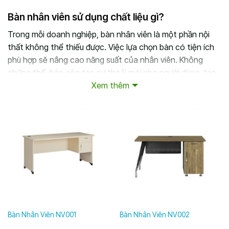
Bàn nhân viên sử dụng chất liệu gì?
Trong mỗi doanh nghiệp, bàn nhân viên là một phần nội
thất không thể thiếu được. Việc lựa chọn bàn có tiện ích
phù hợp sẽ nâng cao năng suất của nhân viên. Không
những thế, bàn còn tạo sự thoải mái cho người dùng, tạo
Xem thêm
ấn tượng tốt cho khách hàng, góp phần quảng bá hình
ảnh doanh nghiệp.
Những tiêu chí cần quan tâm khi lựa chọn bàn
nhân viên
Khi lựa chọn bàn nhân viên, có nhiều nội dung mà chúng ta
cần quan tâm. Dưới đây là những tiêu chí giúp chọn bàn
làm việc cho nhân viên hiệu quả.
Tiêu chí về tính chất công việc và mục đích sử dụng
Bàn Nhân Viên NV001
Bàn Nhân Viên NV002
Mỗi doanh nghiệp hoạt động ở một lĩnh vực, ngành nghề