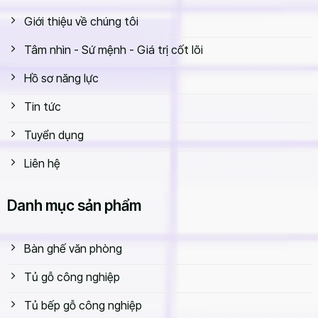
Giới thiệu về chúng tôi
Đảm bảo hình thức đẹp, đa dạng kiểu dáng, mẫu mã
Tâm nhìn - Sứ mệnh - Giá trị cốt lõi
Đội ngũ kỹ thuật tại nhà máy Thăng Long luôn cập nhật
mẫu mới phù hợp với xu hướng thị trường, luôn đảm bảo
Hồ sơ năng lực
hình thức đẹp, đa dạng về mẫu mã. Vì thế khi muốn mua
Tin tức
bàn ghế nhân viên phù hợp, các bạn liên hệ với nhà máy,
sẽ được tư vấn cụ thể, chi tiết nhất.
Tuyển dụng
Liên hệ
Danh mục sản phẩm
Bàn ghế văn phòng
Tủ gỗ công nghiệp
Tủ bếp gỗ công nghiệp