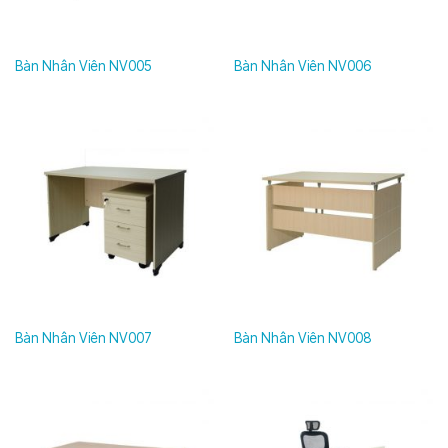
1m. Với những vị trí nhân viên cần chứa đựng nhiều giấy tờ,
thiết bị có thể dùng những loại bàn có chiều rộng từ 1,2m
Bàn Nhân Viên NV005
Bàn Nhân Viên NV006
đến 1,4m.
Kích thước của bàn làm việc sẽ phụ thuộc vào không gian
và từng vị trí làm việc của mỗi nhân viên. Vì thế các bạn
cần chọn cho doanh nghiệp của mình những mẫu bàn phù
hợp. Điều này giúp cho nhân viên làm việc được thoải mái,
hiệu quả làm việc được nâng cao.
Tiêu chí màu sắc trong lựa chọn bàn làm việc nhân
viên
Rất nhiều doanh nghiệp quan tâm đến màu sắc khi lựa
Bàn Nhân Viên NV007
Bàn Nhân Viên NV008
chọn bàn cho nhân viên. Màu sắc có ảnh hưởng rất lớn
đến trí não, thúc đẩy sự sáng tạo của mỗi người. Vì thế xu
thế trong những văn phòng làm việc trẻ, yêu cầu sự sáng
tạo thường lựa chọn bàn làm việc có màu sắc tươi sáng.