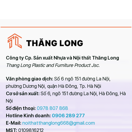
Hiện nay, nhà máy Thăng Long chuyên thiết kế và thi
công bàn ghế văn phòng, bàn ghế giám đốc bằng gỗ công
nghiệp. Gỗ công nghiệp đa số sẽ được tạo ra bằng cách
dùng keo hoặc hóa chất kết hợp với gỗ vụn được làm từ
các nguyên liệu thừa của cây gỗ tự nhiên. Vì thế giá để
mua được một chiếc bàn giám đốc khá phù hợp.
Công ty Cp. Sản xuất Nhựa và Nội thất Thăng Long
Thang Long Plastic and Furniture Product Jsc.
Văn phòng giao dịch:
Số 6 ngõ 151 đường La Nội,
phường Dương Nội, quận Hà Đông, Tp. Hà Nội
Cơ sở sản xuất:
Số 6, ngõ 151 đường La Nội, Hà Đông, Hà
Nội
Số điện thoại:
0978 807 868
Hotline Kinh doanh:
0906 289 277
E-Mail:
noithatthanglong668@gmail.com
MST:
0109816212