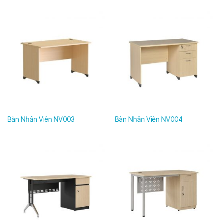
khác nhau. Vì thế tính chất công việc mỗi người sẽ có sự
khác biệt. Mỗi vị trí lại có nhu cầu sử dụng bàn làm việc
khác nhau.
Nếu công việc yêu cầu làm việc với nhiều giấy tờ, sổ sách
thì những chiếc bàn kèm ngăn kéo hoặc tủ phụ sẽ phù
hợp. Nếu môi trường làm việc yêu cầu làm việc theo nhóm,
theo phòng ban thì có thể sử dụng những mẫu bàn cụm,
bàn module. Điều này rất tiện lợi cho việc thảo luận, trao
đổi công việc và tiết kiệm không gia
Bàn Nhân Viên NV003
Bàn Nhân Viên NV004
Tiêu chí về kích thước bàn nhân viên
Về chiều cao, bàn nhân viên thường có chiều cao ở vào
khoảng 700 – 750mm. Chiều cao này phù hợp với hầu hết
mọi loại ghế văn phòng. Tuy nhiên về chiều rộng, chiều dài
thì mỗi loại bàn nhân viên có sự khác biệt.
Nếu bàn dành cho một người ngồi và văn phòng có kích
thước nhỏ hẹp, có thể lựa chọn chiều rộng bàn khoảng