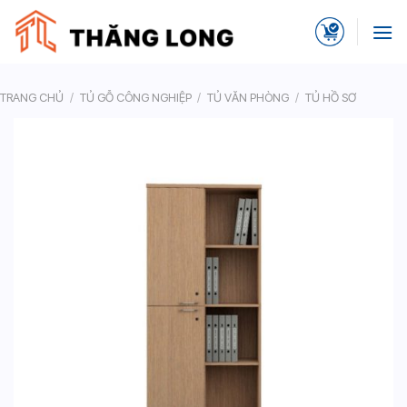
Skip
to
content
TRANG CHỦ
/
TỦ GỖ CÔNG NGHIỆP
/
TỦ VĂN PHÒNG
/
TỦ HỒ SƠ