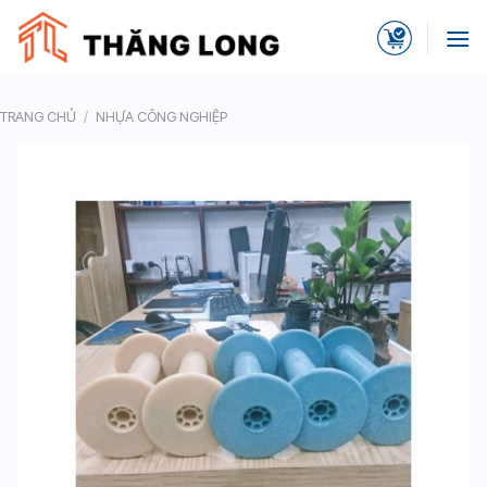
Skip
to
content
TRANG CHỦ
/
NHỰA CÔNG NGHIỆP