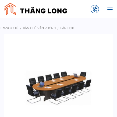
Skip
to
content
TRANG CHỦ
/
BÀN GHẾ VĂN PHÒNG
/
BÀN HỌP