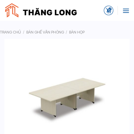
Skip
to
content
TRANG CHỦ
/
BÀN GHẾ VĂN PHÒNG
/
BÀN HỌP