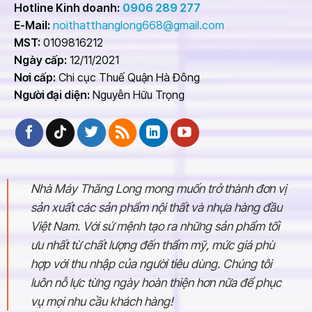
Hotline Kinh doanh:
0906 289 277
E-Mail:
noithatthanglong668@gmail.com
Chất liệu bàn giám đốc do nhà máy Thăng
MST:
0109816212
Long sản xuất
Ngày cấp:
12/11/2021
Hiện nay, nhà máy Thăng Long chuyên thiết kế và
Nơi cấp:
Chi cục Thuế Quận Hà Đông
thi công bàn ghế văn phòng, bàn ghế giám đốc bằng
Người đại diện:
Nguyễn Hữu Trọng
gỗ công nghiệp. Gỗ công nghiệp đa số sẽ được tạo
ra bằng cách dùng keo hoặc hóa chất kết hợp với gỗ
vụn được làm từ các nguyên liệu thừa của cây gỗ tự
nhiên. Vì thế giá để mua được một chiếc bàn giám
đốc khá phù hợp.
Nhà Máy Thăng Long mong muốn trở thành đơn vị
Gỗ công nghiệp dùng để sản xuất bàn ghế văn
sản xuất các sản phẩm nội thất và nhựa hàng đầu
phòng có nhiều loại, chất lượng của từng loại gỗ phụ
Việt Nam. Với sứ mệnh tạo ra những sản phẩm tối
thuộc vào cốt gỗ và bề mặt phủ. Thông thường, các
ưu nhất từ chất lượng đến thẩm mỹ, mức giá phù
đơn vị thường đặt nhà máy Thăng Long sản xuất với
hợp với thu nhập của người tiêu dùng. Chúng tôi
gỗ MFC hoặc MDF phủ melamine, sơn PU. Với những
luôn nỗ lực từng ngày hoàn thiện hơn nữa để phục
loại này, các bạn có thể yêu cầu làm màu sắc cho
vụ mọi nhu cầu khách hàng!
phù hợp.