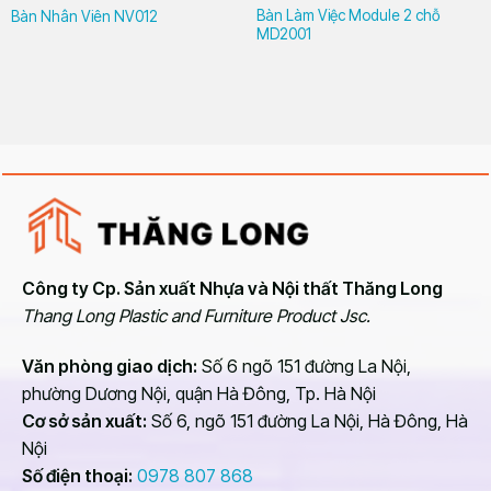
Bàn Làm Việc Module 2 chỗ
Bàn Nhân Viên NV012
MD2001
Công ty Cp. Sản xuất Nhựa và Nội thất Thăng Long
Thang Long Plastic and Furniture Product Jsc.
Văn phòng giao dịch:
Số 6 ngõ 151 đường La Nội,
phường Dương Nội, quận Hà Đông, Tp. Hà Nội
Cơ sở sản xuất:
Số 6, ngõ 151 đường La Nội, Hà Đông, Hà
Nội
Bàn giám đốc có thể dùng gỗ tự nhiên hoặc gỗ công nghiệp
Số điện thoại:
0978 807 868