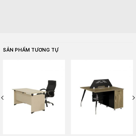
đến 1,2m bề rộng của mặt bàn.
Về chất liệu bàn giám đốc
Bàn giám đốc có thể là bàn gỗ tự nhiên hoặc gỗ
công nghiệp. Gỗ tự nhiên sẽ toát lên sự sang trọng
cho căn phòng, khẳng định vị thế của người lãnh
SẢN PHẨM TƯƠNG TỰ
đạo. Tuy nhiên, khi lựa chọn loại gỗ này, các bạn
cũng cần cân nhắc đến vấn đề tài chính. Bàn gỗ tự
nhiên thường có giá cao hơn rất nhiều so với bàn gỗ
công nghiệp.
Nhiều đơn vị lựa chọn bàn gỗ công nghiệp cho căn
phòng giám đốc cũng rất chuyên nghiệp. Bàn giám
đốc gỗ công nghiệp hiện nay có giá cả hợp lý, phù
hợp với nhiều đơn vị, doanh nghiệp có mức tài chính
vừa phải. Các đơn vị thiết kế bàn cũng sử dụng màu
và những thiết kế tôn lên vẻ sang trọng, thể hiện
quyền uy của vị trí giám đốc.