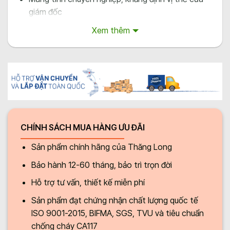
giám đốc
Thể hiện đẳng cấp trước đối tác và khách hàng
Xem thêm
Không gian phòng giám đốc, lãnh đạo luôn được các
doanh nghiệp chú trọng, nhằm thể hiện sự lớn mạnh
của doanh nghiệp. Vì thế, bàn giám đốc cũng được
chăm chút, lựa chọn kỹ lưỡng.
Một số tiêu chuẩn về bàn giám đốc cần
quan tâm
CHÍNH SÁCH MUA HÀNG ƯU ĐÃI
Khi tìm hiểu để đặt mua bàn giám đốc, có những tiêu
Sản phẩm chính hãng của Thăng Long
chuẩn mà chúng ta cần chú ý đến đó là về kích
Bảo hành 12-60 tháng, bảo trì trọn đời
thước, màu sắc, chất liệu của chiếc bàn này.
Hỗ trợ tư vấn, thiết kế miễn phí
Về chiều dài bàn giám đốc
Sản phẩm đạt chứng nhận chất lượng quốc tế
Chiều dài của bàn giám đốc tương đối khác so với
ISO 9001-2015, BIFMA, SGS, TVU và tiêu chuẩn
bàn làm việc của nhân viên.Thông thường, chiều dài
chống cháy CA117