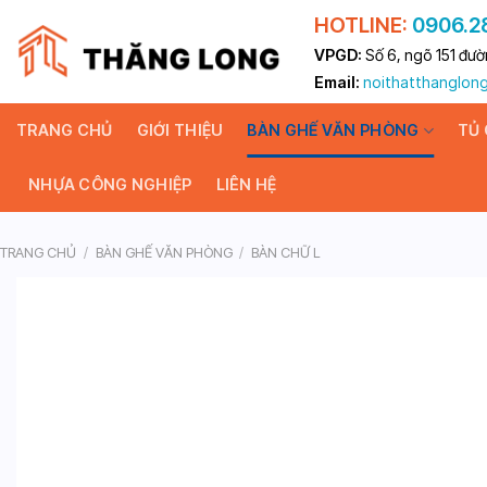
Skip
HOTLINE:
0906.2
to
VPGD:
Số 6, ngõ 151 đườ
content
Email:
noithatthanglo
TRANG CHỦ
GIỚI THIỆU
BÀN GHẾ VĂN PHÒNG
TỦ
NHỰA CÔNG NGHIỆP
LIÊN HỆ
TRANG CHỦ
/
BÀN GHẾ VĂN PHÒNG
/
BÀN CHỮ L