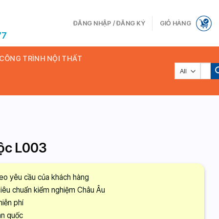
ĐĂNG NHẬP / ĐĂNG KÝ
GIỎ HÀNG
77
 CÔNG TRÌNH NỘI THẤT
Tìm
kiếm:
ộc L003
heo yêu cầu của khách hàng
tiêu chuẩn kiểm nghiệm Châu Âu
miễn phí
àn quốc