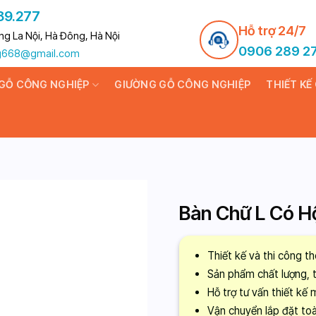
89.277
Hỗ trợ 24/7
ng La Nội, Hà Đông, Hà Nội
0906 289 2
ng668@gmail.com
 GỖ CÔNG NGHIỆP
GIƯỜNG GỖ CÔNG NGHIỆP
THIẾT KẾ
Bàn Chữ L Có H
Thiết kế và thi công t
Sản phẩm chất lượng, 
Hỗ trợ tư vấn thiết kế 
Vận chuyển lắp đặt to