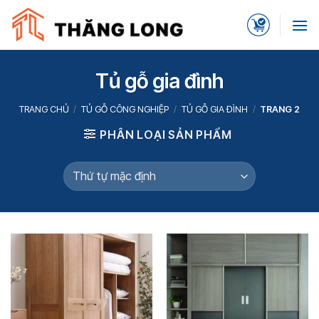
Skip
to
content
Tủ gỗ gia đình
TRANG CHỦ
/
TỦ GỖ CÔNG NGHIỆP
/
TỦ GỖ GIA ĐÌNH
/
TRANG 2
PHÂN LOẠI SẢN PHẨM